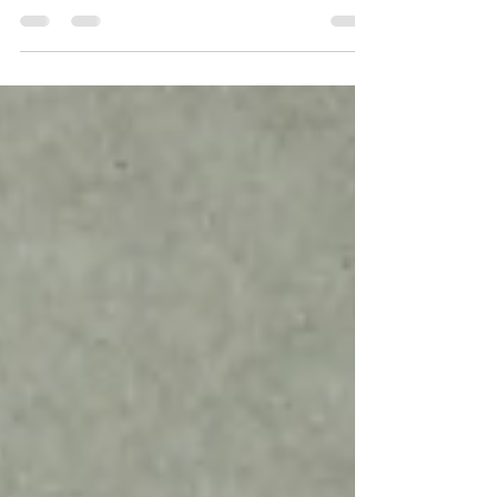
Descubre cómo usar la IA en RRHH sin perder la
esencia humana. El artículo aborda los riesgos de
los sesgos, la deshumanización y el desarrollo de
talento, mostrando cómo la tecnología puede ser
un copiloto para una estrategia centrada en las
personas.