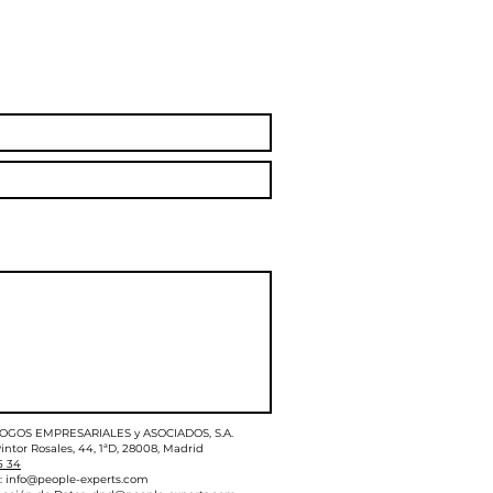
LOGOS EMPRESARIALES y ASOCIADOS, S.A.
intor Rosales, 44, 1ªD, 28008, Madrid
5 34
:
info@people-experts.com