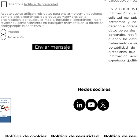
Delegado de Prot
Acepto la
Política de privacidad
En PSICOLOGOS E
información que 
Acepto que se utilicen mis datos para enviarme comunicaciones
comerciales electrónicas de productos y servicios de la
solicitud realiza
organización, por cualquier medio, incluido el electrónico. Podrá
prestamos y los
revocar su consentimiento en cualquier momento en la dirección
dpd@people-experts.com.
*
derecho a obtene
datos personales
Acepto
personales, rectif
No acepto
cuando los dato
tratamiento de sus
Enviar mensaje
portabilidad de
direcciones que
información adi
experts.com/politi
Redes sociales
d
Política de cookies
Política de seguridad
Política de se