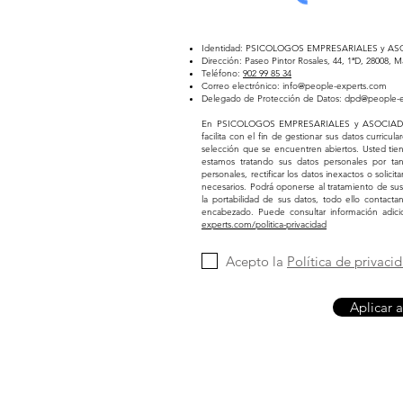
Identidad: PSICOLOGOS EMPRESARIALES y AS
Dirección: Paseo Pintor Rosales, 44, 1ªD, 28008, M
Teléfono:
902 99 85 34
Correo electrónico:
info@people-experts.com
Delegado de Protección de Datos:
dpd@people-e
En PSICOLOGOS EMPRESARIALES y ASOCIADOS, 
facilita con el fin de gestionar sus datos curricul
selección que se encuentren abiertos. Usted tie
estamos tratando sus datos personales por ta
personales, rectificar los datos inexactos o solic
necesarios. Podrá oponerse al tratamiento de sus da
la portabilidad de sus datos, todo ello contact
encabezado. Puede consultar información adici
experts.com/politica-privacidad
Acepto la
Política de privaci
Aplicar 