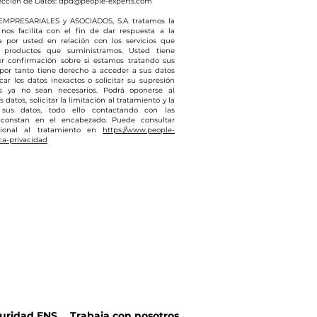
ección de Datos:
dpd@people-experts.com
MPRESARIALES y ASOCIADOS, S.A. tratamos la
nos facilita con el fin de dar respuesta a la
da por usted en relación con los servicios que
 productos que suministramos. Usted tiene
r confirmación sobre si estamos tratando sus
 por tanto tiene derecho a acceder a sus datos
icar los datos inexactos o solicitar su supresión
s ya no sean necesarios. Podrá oponerse al
 datos, solicitar la limitación al tratamiento y la
 sus datos, todo ello contactando con las
 constan en el encabezado. Puede consultar
cional al tratamiento en
https://www.people-
ca-privacidad
guridad ENS
Trabaja con nosotros