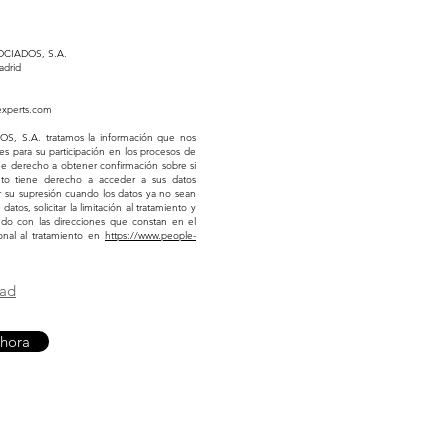
OCIADOS, S.A.
adrid
xperts.com
S.A. tratamos la información que nos
ares para su participación en los procesos de
ne derecho a obtener confirmación sobre si
nto tiene derecho a acceder a sus datos
itar su supresión cuando los datos ya no sean
tos, solicitar la limitación al tratamiento y
ando con las direcciones que constan en el
onal al tratamiento en
https://www.people-
dad
ahora