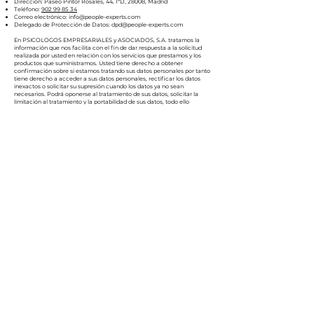
Dirección: Paseo Pintor Rosales, 44, 1ªD, 28008, Madrid
Teléfono:
902 99 85 34
Correo electrónico:
info@people-experts.com
Delegado de Protección de Datos:
dpd@people-experts.com
En PSICOLOGOS EMPRESARIALES y ASOCIADOS, S.A. tratamos la
información que nos facilita con el fin de dar respuesta a la solicitud
realizada por usted en relación con los servicios que prestamos y los
productos que suministramos. Usted tiene derecho a obtener
confirmación sobre si estamos tratando sus datos personales por tanto
tiene derecho a acceder a sus datos personales, rectificar los datos
inexactos o solicitar su supresión cuando los datos ya no sean
necesarios. Podrá oponerse al tratamiento de sus datos, solicitar la
limitación al tratamiento y la portabilidad de sus datos, todo ello
contactando con las direcciones que constan en el encabezado.
Puede consultar información adicional al tratamiento en
https://www.people-experts.com/politica-privacidad
Acepto la
Política de privacidad
Acepto que se utilicen mis datos para enviarme comunicaciones
comerciales electrónicas de productos y servicios de la organización,
por cualquier medio, incluido el electrónico. Podrá revocar su
consentimiento en cualquier momento en la dirección dpd@people-
experts.com.
*
Acepto
No acepto
Enviar mensaje
Redes sociales