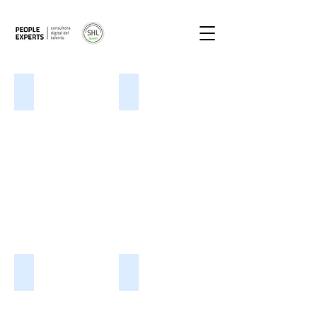
Entrevista por Competencias
Online Assessment
Face to Face Assessment
Talent Training