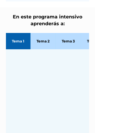
En este programa intensivo
aprenderás a:
Tema 1
Tema 2
Tema 3
Tema 4