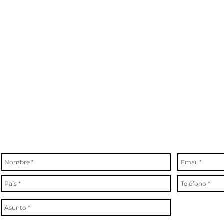
del
Desempeño