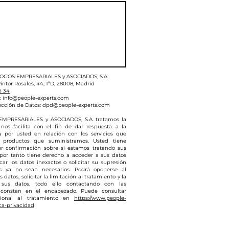
LOGOS EMPRESARIALES y ASOCIADOS, S.A.
intor Rosales, 44, 1ªD, 28008, Madrid
5 34
:
info@people-experts.com
ección de Datos:
dpd@people-experts.com
MPRESARIALES y ASOCIADOS, S.A. tratamos la
nos facilita con el fin de dar respuesta a la
da por usted en relación con los servicios que
 productos que suministramos. Usted tiene
r confirmación sobre si estamos tratando sus
 por tanto tiene derecho a acceder a sus datos
icar los datos inexactos o solicitar su supresión
s ya no sean necesarios. Podrá oponerse al
 datos, solicitar la limitación al tratamiento y la
 sus datos, todo ello contactando con las
 constan en el encabezado. Puede consultar
cional al tratamiento en
https://www.people-
ca-privacidad