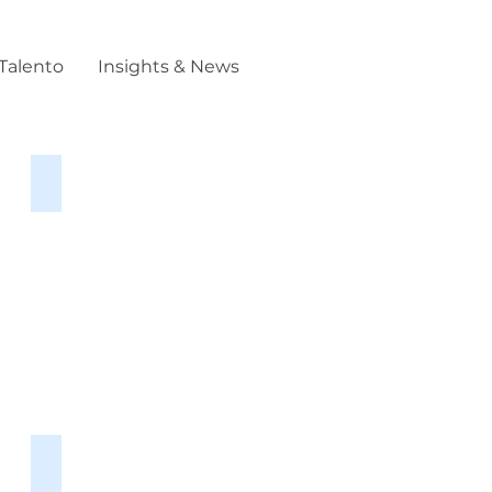
Talento
Insights & News
e Cases
mpeño
SHL
Talent