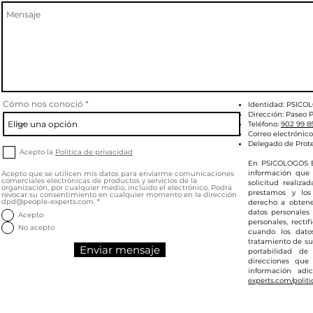
Cómo nos conoció
Identidad: PSICO
Dirección: Paseo P
Teléfono:
902 99 8
Correo electrónico
Delegado de Prot
Acepto la
Política de privacidad
En PSICOLOGOS E
información que 
Acepto que se utilicen mis datos para enviarme comunicaciones
comerciales electrónicas de productos y servicios de la
solicitud realiza
organización, por cualquier medio, incluido el electrónico. Podrá
prestamos y los
revocar su consentimiento en cualquier momento en la dirección
dpd@people-experts.com.
*
derecho a obtene
datos personales
Acepto
personales, rectif
No acepto
cuando los dato
tratamiento de sus
Enviar mensaje
portabilidad de
direcciones que
información adi
experts.com/politi