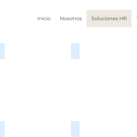
Inicio
Nosotros
Soluciones HR
VITA
Talent Station
HR
Online
Ecosystem
Assessment
People Analytics
SED: Evaluación del Dese
Evaluación