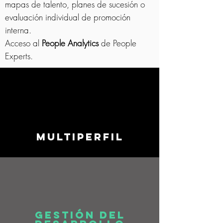
mapas de talento, planes de sucesión o
evaluación individual de promoción
interna.
Acceso al
People Analytics
de People
Experts.
MULTIPERFIL
GESTIÓN DEL