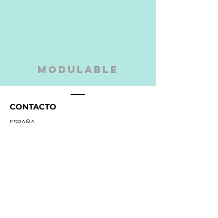
modulable
CONTACTO
ESPAÑA
ARGENTINA
COLOMBIA
MÉXICO
Tel:
+34 902 998 534
info@people-experts.com