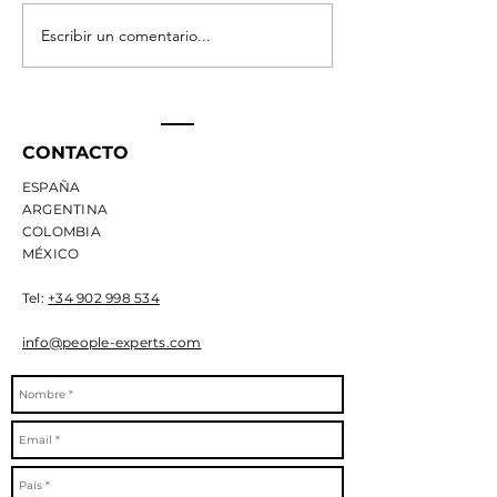
Escribir un comentario...
Lideraz
Libro Blanco
Ambidies
de las
lo que
Competencias:
revelan
evaluar
136.545
CONTACTO
talento no es
evaluac
poner
ESPAÑA
de tale
etiquetas
ARGENTINA
COLOMBIA
MÉXICO
Tel:
+34 902 998 534
info@people-experts.com