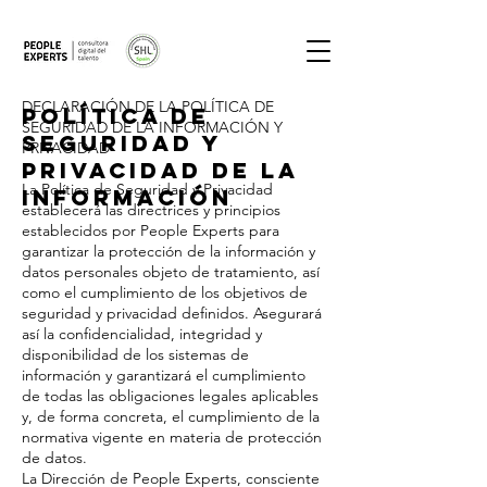
DECLARACIÓN DE LA POLÍTICA DE
Política de
SEGURIDAD DE LA INFORMACIÓN Y
Seguridad y
PRIVACIDAD
privacidad de la
La Política de Seguridad y Privacidad
información
establecerá las directrices y principios
establecidos por People Experts para
garantizar la protección de la información y
datos personales objeto de tratamiento, así
como el cumplimiento de los objetivos de
seguridad y privacidad definidos. Asegurará
así la confidencialidad, integridad y
disponibilidad de los sistemas de
información y garantizará el cumplimiento
de todas las obligaciones legales aplicables
y, de forma concreta, el cumplimiento de la
normativa vigente en materia de protección
de datos.
La Dirección de People Experts, consciente