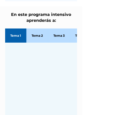
En este programa intensivo
aprenderás a:
Tema 1
Tema 2
Tema 3
Tema 4