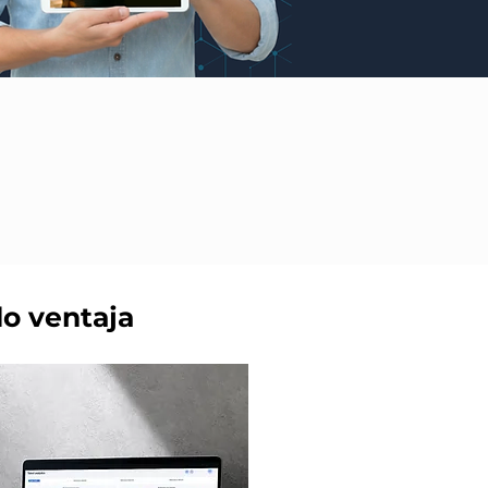
gestiona.
deciden mejor
ás,
do ventaja