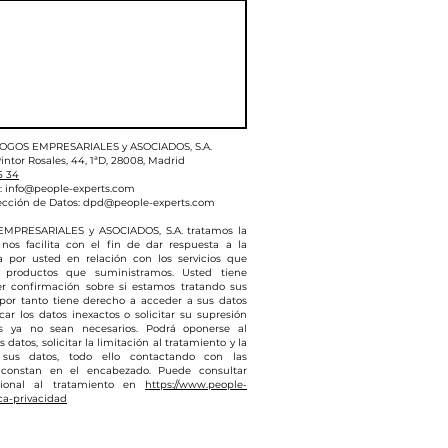
LOGOS EMPRESARIALES y ASOCIADOS, S.A.
intor Rosales, 44, 1ªD, 28008, Madrid
5 34
:
info@people-experts.com
ección de Datos:
dpd@people-experts.com
MPRESARIALES y ASOCIADOS, S.A. tratamos la
nos facilita con el fin de dar respuesta a la
da por usted en relación con los servicios que
 productos que suministramos. Usted tiene
r confirmación sobre si estamos tratando sus
 por tanto tiene derecho a acceder a sus datos
icar los datos inexactos o solicitar su supresión
s ya no sean necesarios. Podrá oponerse al
 datos, solicitar la limitación al tratamiento y la
 sus datos, todo ello contactando con las
 constan en el encabezado. Puede consultar
cional al tratamiento en
https://www.people-
ca-privacidad