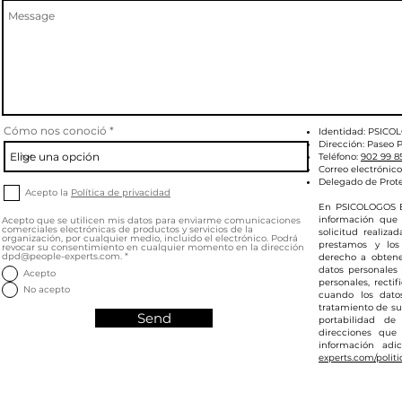
Cómo nos conoció
Identidad: PSICO
Dirección: Paseo P
Teléfono:
902 99 8
Correo electrónico
Delegado de Prot
Acepto la
Política de privacidad
En PSICOLOGOS E
información que 
Acepto que se utilicen mis datos para enviarme comunicaciones
comerciales electrónicas de productos y servicios de la
solicitud realiza
organización, por cualquier medio, incluido el electrónico. Podrá
prestamos y los
revocar su consentimiento en cualquier momento en la dirección
dpd@people-experts.com.
*
derecho a obtene
datos personales
Acepto
personales, rectif
No acepto
cuando los dato
tratamiento de sus
Send
portabilidad de
direcciones que
información adi
experts.com/politi