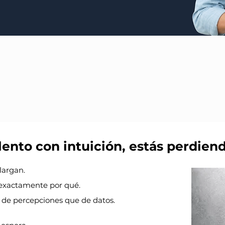
oblema no es el talento
es cómo se 
ue ganan la carrera por el talento no contratan m
alento con intuición, estás perdien
largan.
s exactamente por qué.
de percepciones que de datos.