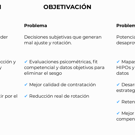
N
OBJETIVACIÓN
Problema
Proble
rder
Decisiones subjetivas que generan
Potencia
mal ajuste y rotación.
desapro
ección y
✔
Evaluaciones psicométricas, fit
✔
Mapas 
y
competencial y datos objetivos para
HIPOs y
eliminar el sesgo
datos
✔
Mejor calidad de contratación
✔
Desarr
estrateg
r por el
✔
Reducción real de rotación
✔
Reten
✔
Mejor 
compen