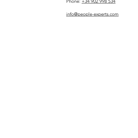
Phone:
+34 902 998 534
info@people-experts.com