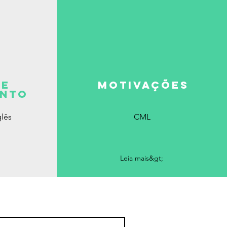
de
motivações
ento
glês
CML
Leia mais&gt;