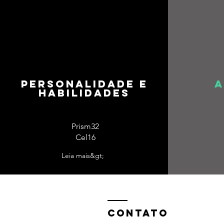
personalidade e
A
habilidades
Prism32
Cel16
Leia mais&gt;
Contato