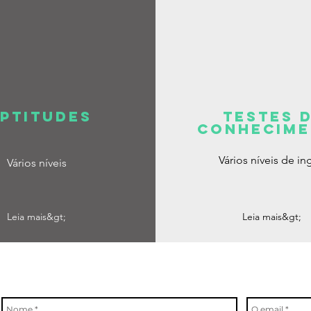
PTITUDES
testes 
conhecim
Vários níveis de in
Vários níveis
Leia mais&gt;
Leia mais&gt;