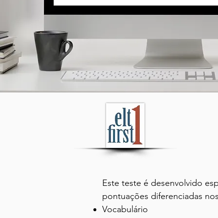
Formulário
Nos processos de avaliação, 
Este teste é desenvolvido esp
máximo de informações para 
pontuações diferenciadas nos
A People Experts, como Consu
Vocabulário
STATION, com técnicas vali