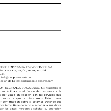
LOGOS EMPRESARIALES y ASOCIADOS, S.A.
intor Rosales, 44, 1ªD, 28008, Madrid
5 34
:
info@people-experts.com
ección de Datos:
dpd@people-experts.com
MPRESARIALES y ASOCIADOS, S.A. tratamos la
nos facilita con el fin de dar respuesta a la
da por usted en relación con los servicios que
 productos que suministramos. Usted tiene
r confirmación sobre si estamos tratando sus
 por tanto tiene derecho a acceder a sus datos
icar los datos inexactos o solicitar su supresión