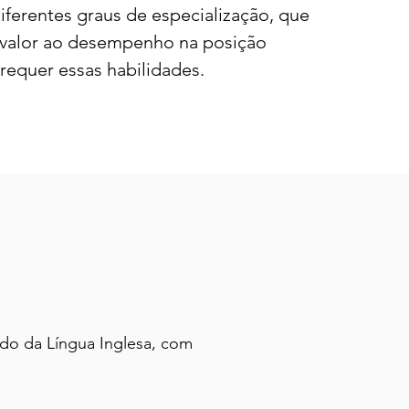
diferentes graus de especialização, que
valor ao desempenho na posição
requer essas habilidades.
sso, é necessário ter o
cado da Língua Inglesa, com
s.
 a plataforma TEST
complementar sólida para