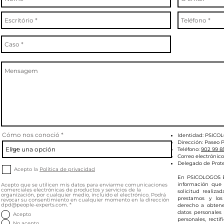
Cómo nos conoció
Identidad: PSICO
Dirección: Paseo P
Teléfono:
902 99 8
Correo electrónico
Delegado de Prot
Acepto la
Política de privacidad
En PSICOLOGOS E
información que 
Acepto que se utilicen mis datos para enviarme comunicaciones
comerciales electrónicas de productos y servicios de la
solicitud realiza
organización, por cualquier medio, incluido el electrónico. Podrá
prestamos y los
revocar su consentimiento en cualquier momento en la dirección
dpd@people-experts.com.
*
derecho a obtene
datos personales
Acepto
personales, rectif
No acepto