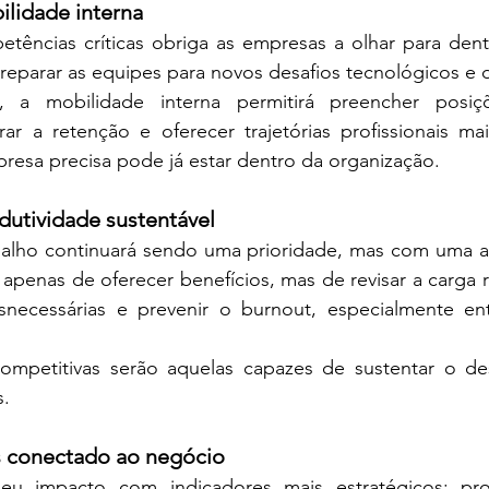
ilidade interna
tências críticas obriga as empresas a olhar para dentr
preparar as equipes para novos desafios tecnológicos e 
 mobilidade interna permitirá preencher posiçõ
ar a retenção e oferecer trajetórias profissionais mai
resa precisa pode já estar dentro da organização.
dutividade sustentável
balho continuará sendo uma prioridade, mas com uma 
 apenas de oferecer benefícios, mas de revisar a carga r
snecessárias e prevenir o burnout, especialmente en
ompetitivas serão aquelas capazes de sustentar o d
s.
cs conectado ao negócio
u impacto com indicadores mais estratégicos: prod