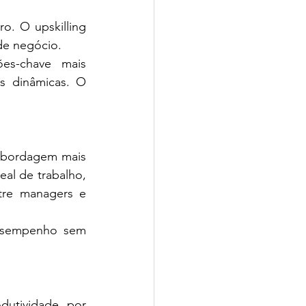
o. O upskilling 
de negócio.
es-chave mais 
s dinâmicas. O 
abordagem mais 
eal de trabalho, 
tre managers e 
esempenho sem 
utividade por 