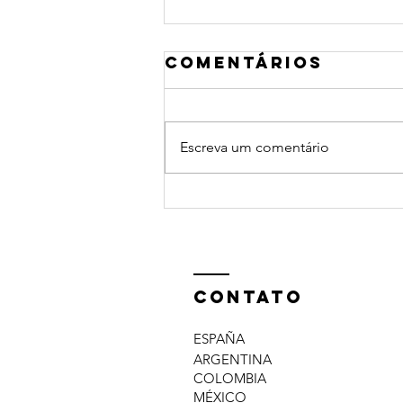
Comentários
Escreva um comentário
People Experts
e o Rayo
Majadahonda
assinam um
acordo
Contato
estratégico
ESPAÑA
ARGENTINA
COLOMBIA
MÉXICO