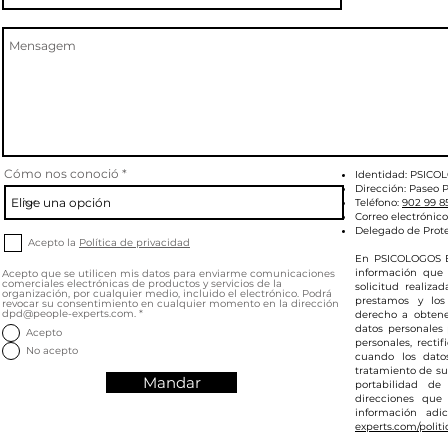
Cómo nos conoció
Identidad: PSICO
Dirección: Paseo P
Teléfono:
902 99 8
Correo electrónico
Delegado de Prot
Acepto la
Política de privacidad
En PSICOLOGOS E
información que 
Acepto que se utilicen mis datos para enviarme comunicaciones
comerciales electrónicas de productos y servicios de la
solicitud realiza
organización, por cualquier medio, incluido el electrónico. Podrá
prestamos y los
revocar su consentimiento en cualquier momento en la dirección
dpd@people-experts.com.
*
derecho a obtene
datos personales
Acepto
personales, rectif
No acepto
cuando los dato
tratamiento de sus
Mandar
portabilidad de
direcciones que
información adi
experts.com/politi