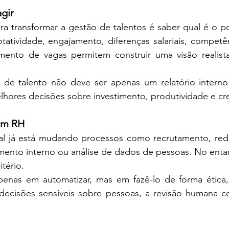
agir
a transformar a gestão de talentos é saber qual é o po
atividade, engajamento, diferenças salariais, competênc
ento de vagas permitem construir uma visão realist
e talento não deve ser apenas um relatório interno.
lhores decisões sobre investimento, produtividade e cr
 em RH
icial já está mudando processos como recrutamento, red
ento interno ou análise de dados de pessoas. No entan
itério.
enas em automatizar, mas em fazê-lo de forma ética, 
decisões sensíveis sobre pessoas, a revisão humana co