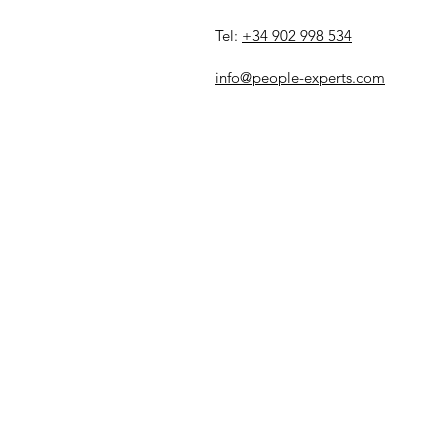
Tel:
+34 902 998 534
info@people-experts.com