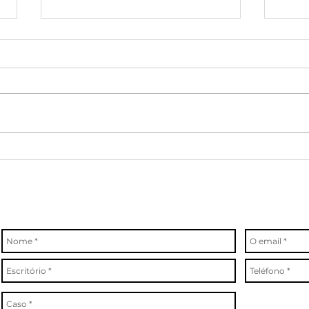
Avaliações de
Ce
desempenho:
De
uma
De
oportunidade
ta
de
eq
crescimento