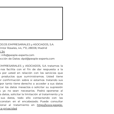
LOGOS EMPRESARIALES y ASOCIADOS, S.A.
intor Rosales, 44, 1ªD, 28008, Madrid
5 34
:
info@people-experts.com
ección de Datos:
dpd@people-experts.com
MPRESARIALES y ASOCIADOS, S.A. tratamos la
nos facilita con el fin de dar respuesta a la
da por usted en relación con los servicios que
 productos que suministramos. Usted tiene
r confirmación sobre si estamos tratando sus
 por tanto tiene derecho a acceder a sus datos
icar los datos inexactos o solicitar su supresión
s ya no sean necesarios. Podrá oponerse al
 datos, solicitar la limitación al tratamiento y la
 sus datos, todo ello contactando con las
 constan en el encabezado. Puede consultar
cional al tratamiento en
https://www.people-
ca-privacidad