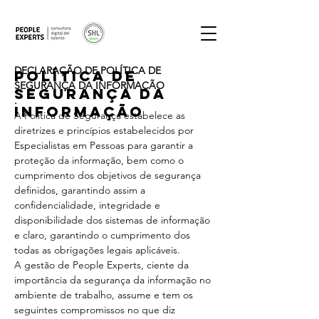
DECLARAÇÃO DE POLÍTICA DE
Política de
SEGURANÇA DA INFORMAÇÃO
Segurança da
.
Informação
A Política de Segurança estabelece as
diretrizes e princípios estabelecidos por
Especialistas em Pessoas para garantir a
proteção da informação, bem como o
cumprimento dos objetivos de segurança
definidos, garantindo assim a
confidencialidade, integridade e
disponibilidade dos sistemas de informação
e claro, garantindo o cumprimento dos
todas as obrigações legais aplicáveis.
A gestão de People Experts, ciente da
importância da segurança da informação no
ambiente de trabalho, assume e tem os
seguintes compromissos no que diz