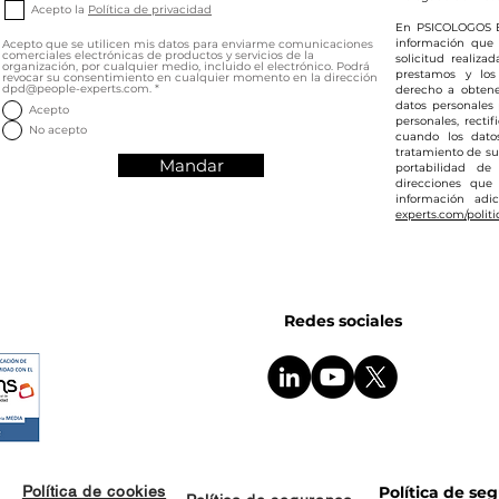
Acepto la
Política de privacidad
En PSICOLOGOS E
información que 
Acepto que se utilicen mis datos para enviarme comunicaciones
comerciales electrónicas de productos y servicios de la
solicitud realiza
organización, por cualquier medio, incluido el electrónico. Podrá
prestamos y los
revocar su consentimiento en cualquier momento en la dirección
dpd@people-experts.com.
*
derecho a obtene
datos personales
Acepto
personales, rectif
No acepto
cuando los dato
tratamiento de sus
Mandar
portabilidad de
direcciones que
información adi
experts.com/politi
Redes sociales
d
Política de cookies
Política de se