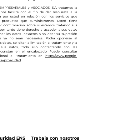
MPRESARIALES y ASOCIADOS, S.A. tratamos la
nos facilita con el fin de dar respuesta a la
da por usted en relación con los servicios que
 productos que suministramos. Usted tiene
r confirmación sobre si estamos tratando sus
 por tanto tiene derecho a acceder a sus datos
icar los datos inexactos o solicitar su supresión
s ya no sean necesarios. Podrá oponerse al
 datos, solicitar la limitación al tratamiento y la
 sus datos, todo ello contactando con las
 constan en el encabezado. Puede consultar
cional al tratamiento en
https://www.people-
ca-privacidad
guridad ENS
Trabaja con nosotros