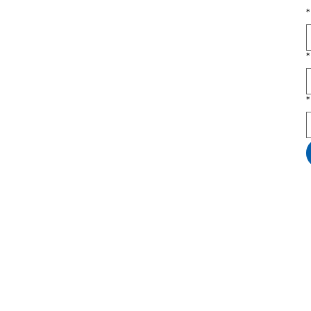
*
*
*