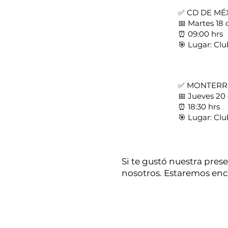
✅ CD DE MÉ
📅 Martes 18
⏰ 09:00 hrs
🎯 Lugar: Cl
✅ MONTERR
📅 Jueves 20
⏰ 18:30 hrs
🎯 Lugar: Cl
Si te gustó nuestra pres
nosotros. Estaremos enc