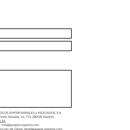
LOGOS EMPRESARIALES y ASOCIADOS, S.A.
intor Rosales, 44, 1ªD, 28008, Madrid
5 34
:
info@people-experts.com
ección de Datos:
dpd@people-experts.com