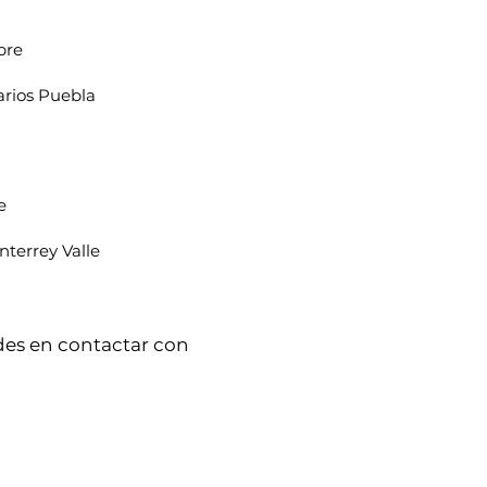
bre
arios Puebla
e
nterrey Valle
udes en contactar con